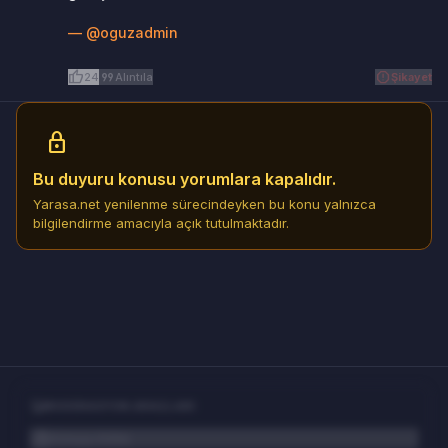
— @oguzadmin
thumb_up
format_quote
report
24
Alıntıla
Şikayet
lock
Bu duyuru konusu yorumlara kapalıdır.
Yarasa.net yenilenme sürecindeyken bu konu yalnızca
bilgilendirme amacıyla açık tutulmaktadır.
admin_panel_settings
MODERASYON ARAÇLARI
lock
Konuyu Kilitle