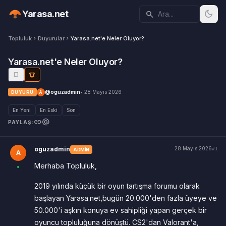
dark_mode
Yarasa.net
search
Topluluk
chevron_right
Duyurular
chevron_right
Yarasa.net'e Neler Oluyor?
Yarasa.net'e Neler Oluyor?
bookmark
notifications_active
@oguzadmin
• 28 Mayıs 2026
DUYURU
A
En Yeni
En Eski
Son
link
alternate_email
PAYLAŞ:
oguzadmin
28 Mayıs 2026
#1
ADMIN
A
Merhaba Topluluk,
2019 yılında küçük bir oyun tartışma forumu olarak
başlayan Yarasa.net,bugün 20.000'den fazla üyeye ve
50.000'i aşkın konuya ev sahipliği yapan gerçek bir
oyuncu topluluğuna dönüştü. CS2'dan Valorant'a,